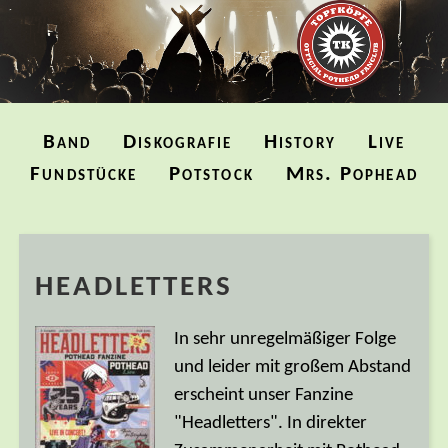
Navigation
Band
Diskografie
History
Live
überspringen
Fundstücke
Potstock
Mrs. Pophead
HEADLETTERS
In sehr unregelmäßiger Folge
und leider mit großem Abstand
erscheint unser Fanzine
"Headletters". In direkter